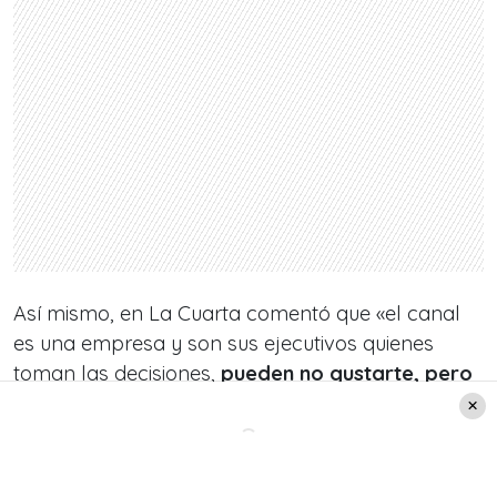
Así mismo, en
La Cuarta
comentó que «el canal
es una empresa y son sus ejecutivos quienes
toman las decisiones,
pueden no gustarte, pero
hay que acatar nomás
«.
Tonka Tomicic
no se restó de los comentarios
sobre el despido de Raquel: «
La decisión no la