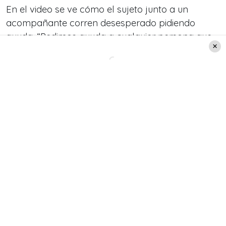
En el video se ve cómo el sujeto junto a un
acompañante corren desesperado pidiendo
ayuda. “Pedimos ayuda a cualquier persona que
tuviera un auto y nadie nos quiso ayudar”, dijo el
afectado quien estaba grabando el video para
subirlo a sus redes sociales.