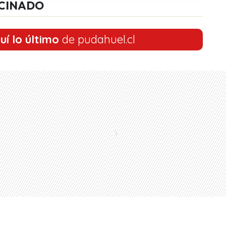
CINADO
uí lo último
de pudahuel.cl