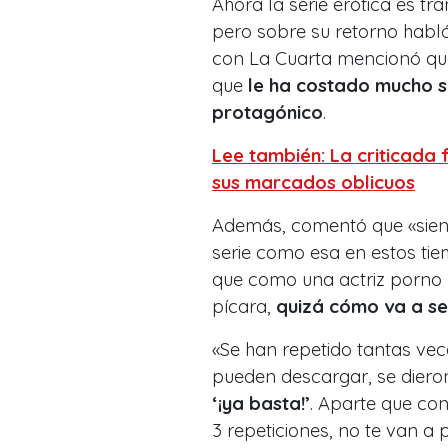
Ahora la serie erótica es t
pero sobre su retorno habló
con La Cuarta mencionó que
que
le ha costado mucho s
protagónico
.
Lee también: La criticada
sus marcados oblicuos
Además, comentó que «sien
serie como esa en estos ti
que como una actriz porno 
pícara,
quizá cómo va a s
«Se han repetido tantas vece
pueden descargar, se diero
‘¡ya basta!’
. Aparte que con
3 repeticiones, no te van a 