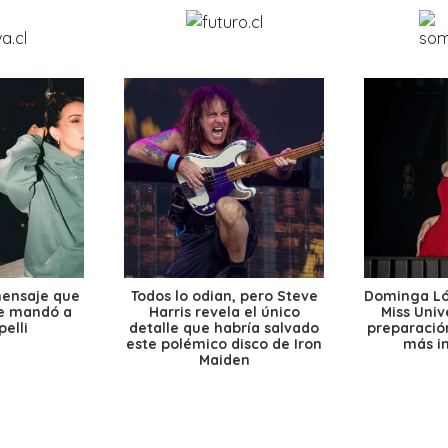
mensaje que
Todos lo odian, pero Steve
Dominga Lóp
le mandó a
Harris revela el único
Miss Univ
elli
detalle que habría salvado
preparación
este polémico disco de Iron
más i
Maiden