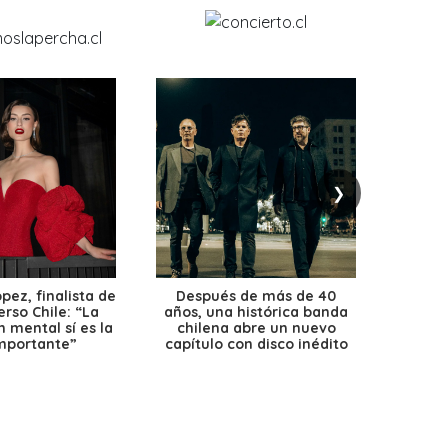
❯
ez, finalista de
Después de más de 40
Ante 
erso Chile: “La
años, una histórica banda
petr
 mental sí es la
chilena abre un nuevo
precio
mportante”
capítulo con disco inédito