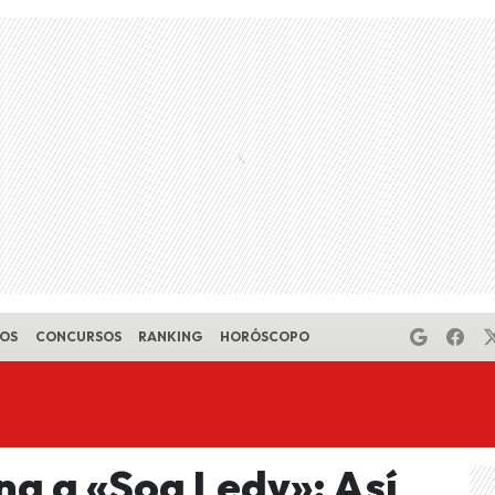
EOS
CONCURSOS
RANKING
HORÓSCOPO
na a «Soa Ledy»: Así