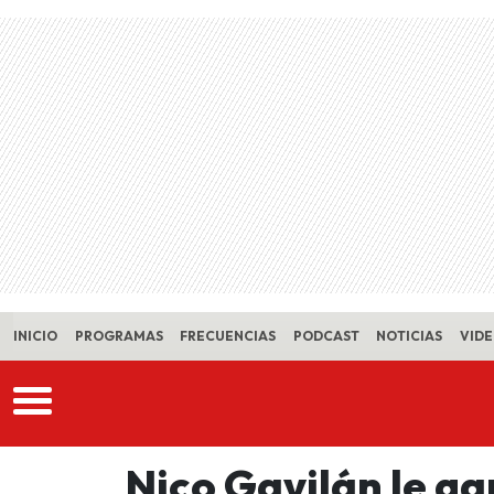
Skip to main content
INICIO
PROGRAMAS
FRECUENCIAS
PODCAST
NOTICIAS
VID
Nico Gavilán le ga