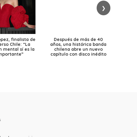
❯
ez, finalista de
Después de más de 40
Ante 
erso Chile: “La
años, una histórica banda
petr
 mental sí es la
chilena abre un nuevo
precio
mportante”
capítulo con disco inédito
s