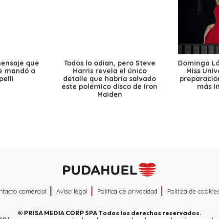
mensaje que
Todos lo odian, pero Steve
Dominga Lóp
le mandó a
Harris revela el único
Miss Univ
elli
detalle que habría salvado
preparación
este polémico disco de Iron
más i
Maiden
ntacto comercial
Aviso legal
Política de privacidad
Política de cookie
©
PRISA MEDIA CORP SPA
Todos los derechos reservados.