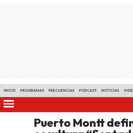
Skip to main content
INICIO
PROGRAMAS
FRECUENCIAS
PODCAST
NOTICIAS
VID
Puerto Montt defin