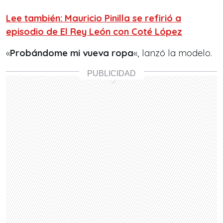
Lee también: Mauricio Pinilla se refirió a
episodio de El Rey León con Coté López
«
Probándome mi vueva ropa
«, lanzó la modelo.