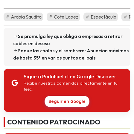
Arabia Saudita
Cote Lopez
Espectáculo
Ro
Se promulga ley que obliga a empresas a retirar
cables en desuso
Saque las chalas y el sombrero: Anuncian máximas
de hasta 35° en varios puntos del país
Sigue a Pudahuel.cl en Google Discover
Recibe nuestros contenidos directamente en tu
feed.
Seguir en Google
CONTENIDO PATROCINADO