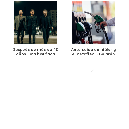
Después de más de 40
Ante caída del dólar y
años, una histórica
el petróleo: ¿Bajarán
banda chilena abre un
los precios de los
nuevo capítulo con
combustibles en
disco inédito
Chile?