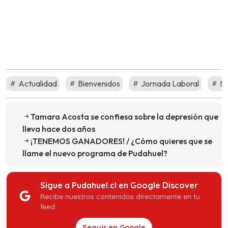
Actualidad
Bienvenidos
Jornada Laboral
Ma
Tamara Acosta se confiesa sobre la depresión que
lleva hace dos años
¡TENEMOS GANADORES! / ¿Cómo quieres que se
llame el nuevo programa de Pudahuel?
Sigue a Pudahuel.cl en Google Discover
Recibe nuestros contenidos directamente en tu
feed.
Seguir en Google