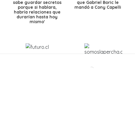
sabe guardar secretos
que Gabriel Boric le
porque si hablara,
mandó a Cony Capelli
habría relaciones que
durarían hasta hoy
mismo'
Todos lo odian, pero
Dominga López,
Steve Harris revela el
finalista de Miss
único detalle que
Universo Chile: “La
habría salvado este
preparación mental sí
polémico disco de Iron
es la más importante”
Maiden