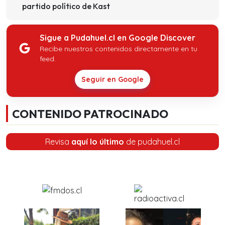
partido político de Kast
Sigue a Pudahuel.cl en Google Discover
Recibe nuestros contenidos directamente en tu
feed.
Seguir en Google
CONTENIDO PATROCINADO
Revisa
aquí lo último
de pudahuel.cl