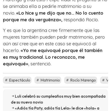
se animaba ella a pedirle matrimonio a su
novio.
«Lo hice y me dijo que no… No lo cuento
porque me da verguënza»,
respondió Rocío.
Y es que la argentina cree firmemente que las
mujeres también pueden pedir matrimonio, pero
aún así cree que en este caso se equivocó al
hacerlo.
«Yo me equivoqué porque él también
es muy tradicional. Lo reconozco, me
equivoqué»
, sentenció.
Espectáculo
Matrimonio
Rocío Marengo
Viv
Luli celebró su cumpleaños muy bien acompañada
de su nuevo novio
«Adiós tía Paty, adiós tía Lela» le dice «hola» a