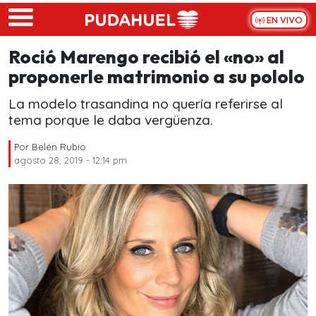
Skip to main content
EN VIVO
Roció Marengo recibió el «no» al
proponerle matrimonio a su pololo
La modelo trasandina no quería referirse al
tema porque le daba vergüenza.
Por
Belén Rubio
agosto 28, 2019 - 12:14 pm