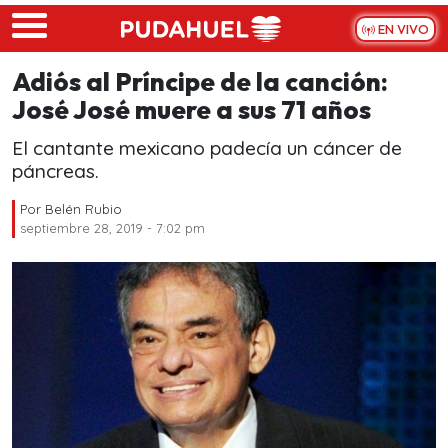
Skip to main content
EN VIVO
Adiós al Príncipe de la canción:
José José muere a sus 71 años
El cantante mexicano padecía un cáncer de
páncreas.
Por
Belén Rubio
septiembre 28, 2019 - 7:02 pm