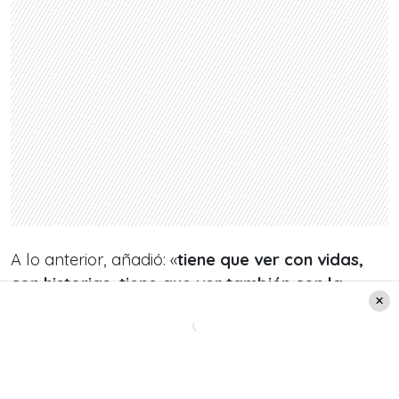
A lo anterior, añadió: «
tiene que ver con vidas,
con historias, tiene que ver también con la
osadía de hacer algo que uno quiera, que uno
sienta. Atreverse. Es bonito atreverse,
arrojarse a algo, ya sea físico o algo personal,
íntimo, o a una opinión»
.