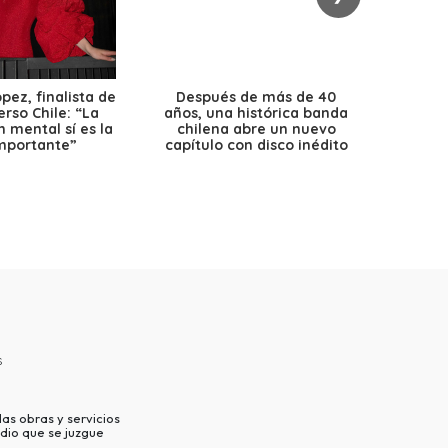
ez, finalista de
Después de más de 40
Ante 
erso Chile: “La
años, una histórica banda
petr
 mental sí es la
chilena abre un nuevo
precio
mportante”
capítulo con disco inédito
s
as obras y servicios
dio que se juzgue