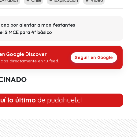
-Pablos
Chile
Explicación
Video
iona por alentar a manifestantes
el SIMCE para 4° básico
 en Google Discover
Seguir en Google
idos directamente en tu feed.
CINADO
uí lo último
de pudahuel.cl