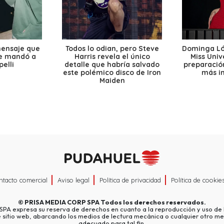
mensaje que
Todos lo odian, pero Steve
Dominga Lóp
le mandó a
Harris revela el único
Miss Univ
elli
detalle que habría salvado
preparación
este polémico disco de Iron
más i
Maiden
ntacto comercial
Aviso legal
Política de privacidad
Política de cookie
©
PRISA MEDIA CORP SPA
Todos los derechos reservados.
A expresa su reserva de derechos en cuanto a la reproducción y uso de l
e sitio web, abarcando los medios de lectura mecánica o cualquier otro me
adecuado para tal fin.