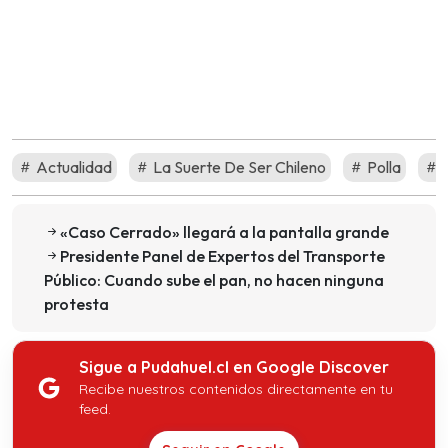
Actualidad
La Suerte De Ser Chileno
Polla
R
«Caso Cerrado» llegará a la pantalla grande
Presidente Panel de Expertos del Transporte
Público: Cuando sube el pan, no hacen ninguna
protesta
Sigue a Pudahuel.cl en Google Discover
Recibe nuestros contenidos directamente en tu
feed.