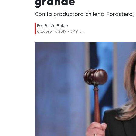
grande
Con la productora chilena Forastero, 
Por
Belén Rubio
octubre 17, 2019 - 3:48 pm