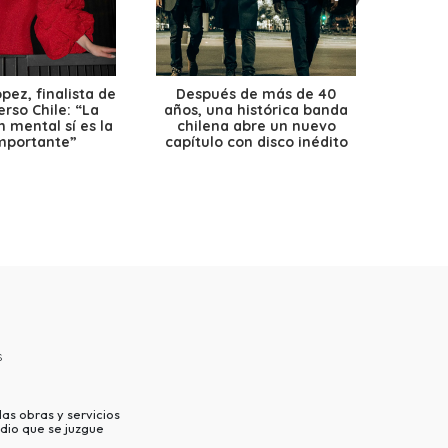
ez, finalista de
Después de más de 40
Ante 
erso Chile: “La
años, una histórica banda
petr
 mental sí es la
chilena abre un nuevo
precio
mportante”
capítulo con disco inédito
s
as obras y servicios
dio que se juzgue