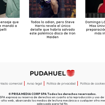
mensaje que
Todos lo odian, pero Steve
Dominga Lóp
le mandó a
Harris revela el único
Miss Univ
elli
detalle que habría salvado
preparación
este polémico disco de Iron
más i
Maiden
ntacto comercial
Aviso legal
Política de privacidad
Política de cookie
©
PRISA MEDIA CORP SPA
Todos los derechos reservados.
A expresa su reserva de derechos en cuanto a la reproducción y uso de l
e sitio web, abarcando los medios de lectura mecánica o cualquier otro me
adecuado para tal fin.