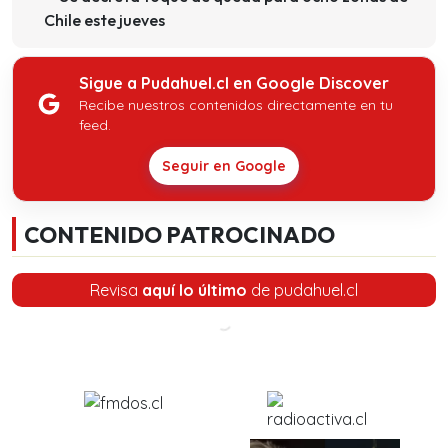
Chile este jueves
Sigue a Pudahuel.cl en Google Discover
Recibe nuestros contenidos directamente en tu
feed.
Seguir en Google
CONTENIDO PATROCINADO
Revisa
aquí lo último
de pudahuel.cl