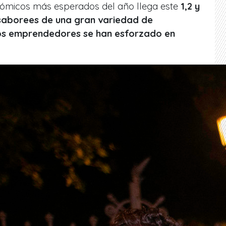
nómicos más esperados del año llega este
1,2 y
saborees de una gran variedad de
tos emprendedores se han esforzado en