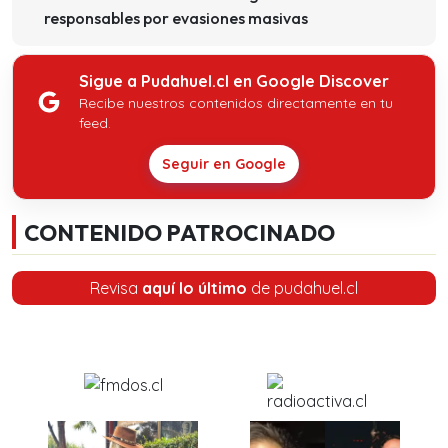
responsables por evasiones masivas
Sigue a Pudahuel.cl en Google Discover
Recibe nuestros contenidos directamente en tu
feed.
Seguir en Google
CONTENIDO PATROCINADO
Revisa
aquí lo último
de pudahuel.cl