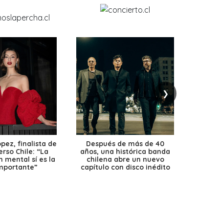
❯
ez, finalista de
Después de más de 40
Ante 
erso Chile: “La
años, una histórica banda
petr
 mental sí es la
chilena abre un nuevo
precio
mportante”
capítulo con disco inédito