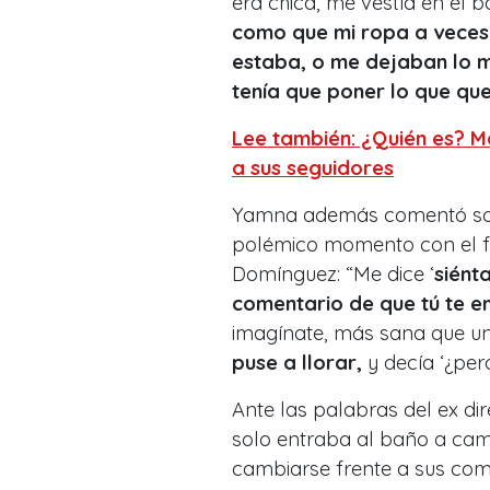
era chica, me vestía en el b
como que mi ropa a veces 
estaba, o me dejaban lo m
tenía que poner lo que q
Lee también: ¿Quién es? M
a sus seguidores
Yamna además comentó sobre
polémico momento con el fal
Domínguez: “Me dice ‘
siént
comentario de que tú te e
imagínate, más sana que un
puse a llorar,
y decía ‘¿per
Ante las palabras del ex dire
solo entraba al baño a cam
cambiarse frente a sus co