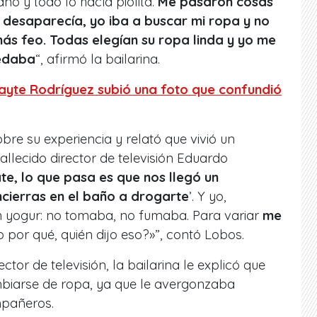
año y todo lo hacía piolita.
Me pasaron cosas
desaparecía, yo iba a buscar mi ropa y no
ás feo. Todas elegían su ropa linda y yo me
uedaba
“, afirmó la bailarina.
ayte Rodríguez subió una foto que confundió
 su experiencia y relató que vivió un
lecido director de televisión Eduardo
ate, lo que pasa es que nos llegó un
ncierras en el baño a drogarte
’. Y yo,
 yogur: no tomaba, no fumaba. Para variar
me
o por qué, quién dijo eso?»”, contó Lobos.
ctor de televisión, la bailarina le explicó que
biarse de ropa, ya que le avergonzaba
mpañeros.