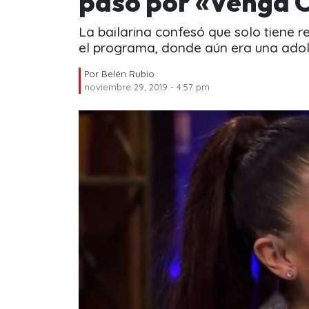
paso por «Venga 
La bailarina confesó que solo tiene 
el programa, donde aún era una adol
Por
Belén Rubio
noviembre 29, 2019 - 4:57 pm