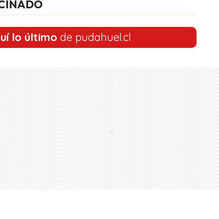
CINADO
uí lo último
de pudahuel.cl