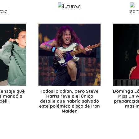
mensaje que
Todos lo odian, pero Steve
Dominga Lóp
le mandó a
Harris revela el único
Miss Univ
elli
detalle que habría salvado
preparación
este polémico disco de Iron
más i
Maiden