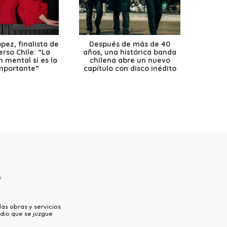
ez, finalista de
Después de más de 40
Ante 
erso Chile: “La
años, una histórica banda
petr
 mental sí es la
chilena abre un nuevo
precio
mportante”
capítulo con disco inédito
s
as obras y servicios
dio que se juzgue