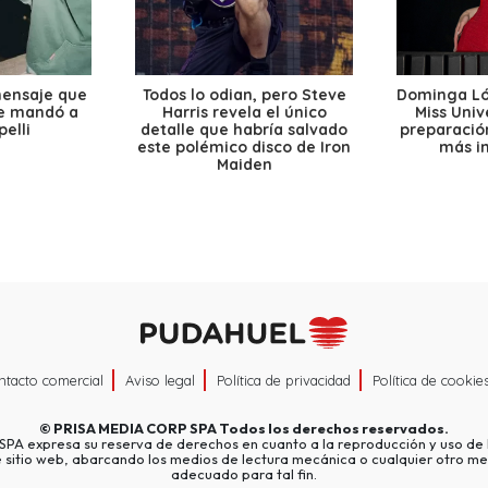
mensaje que
Todos lo odian, pero Steve
Dominga Lóp
le mandó a
Harris revela el único
Miss Univ
elli
detalle que habría salvado
preparación
este polémico disco de Iron
más i
Maiden
ntacto comercial
Aviso legal
Política de privacidad
Política de cookie
©
PRISA MEDIA CORP SPA
Todos los derechos reservados.
A expresa su reserva de derechos en cuanto a la reproducción y uso de l
e sitio web, abarcando los medios de lectura mecánica o cualquier otro me
adecuado para tal fin.