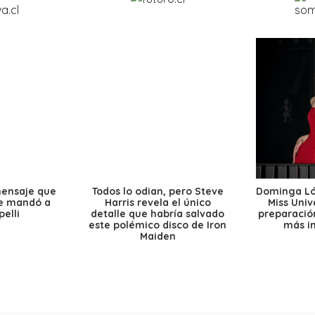
mensaje que
Todos lo odian, pero Steve
Dominga Lóp
le mandó a
Harris revela el único
Miss Univ
elli
detalle que habría salvado
preparación
este polémico disco de Iron
más i
Maiden