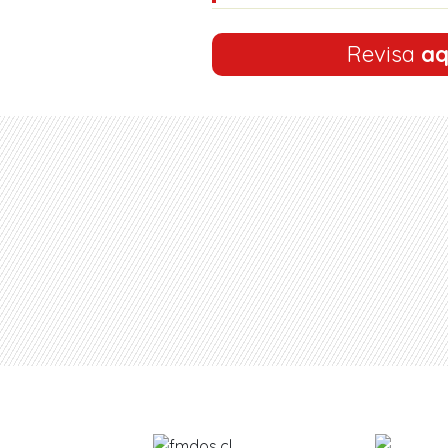
Revisa
aq