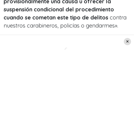
provisionalmente una causa u ofrecer la
suspensión condicional del procedimiento
cuando se cometan este tipo de delitos
contra
nuestros carabineros, policías o gendarmes».
Además, Piñera señaló que quienes cometan este
tipo de ilícitos
no podrán acceder al beneficio
de libertad anticipada
, sin antes haber cumplido
al menos dos tercios de la condena.