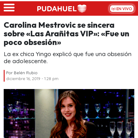
Skip to main content
EN VIVO
Carolina Mestrovic se sincera
sobre «Las Arañitas VIP»: «Fue un
poco obsesión»
La ex chica Yingo explicó que fue una obsesión
de adolescente.
Por
Belén Rubio
diciembre 16, 2019 - 1:28 pm