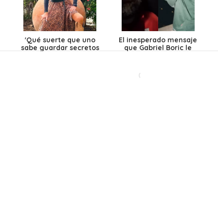
'Qué suerte que uno
El inesperado mensaje
sabe guardar secretos
que Gabriel Boric le
porque si hablara,
mandó a Cony Capelli
habría relaciones que
durarían hasta hoy
mismo'