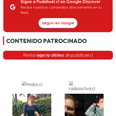
Sigue a Pudahuel.cl en Google Discover
Recibe nuestros contenidos directamente en tu
feed.
Seguir en Google
CONTENIDO PATROCINADO
Revisa
aquí lo último
de pudahuel.cl