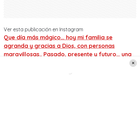
Ver esta publicación en Instagram
Que día más mágico… hoy mi familia se
agranda y gracias a Dios, con personas
maravillosas.. Pasado, presente y futuro… una
vez más me declaro admiradora del destino
sabio y sus disfrazadas “casualidades” en esta
vida. ✨ Gracias a todas las personas que nos
acompañaron en este momento tan importante
y bello para nosotros! Gracias @Johnfreudman
por hacerme inmensamente feliz. Te amo
esposo! ✨ 📷: @boterophotography
Una publicación compartida de
Carolina
Mestrovic
(@caromestrovic) el 4 Jun, 2019 a las