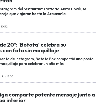
etton
stragram del restaurant Trattoria Anita Covili, se
areja que viajaron hasta la Araucanía.
 10:52
de 20": 'Botota' celebra su
 con foto sin maquillaje
cuenta de Instagram, Botota Fox compartió una postal
 maquillaje para celebrar un año más.
 las 18:05
iga comparte potente mensaje junto a
pa interior