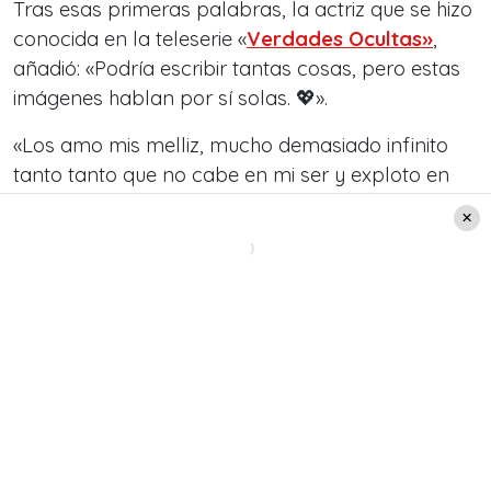
Tras esas primeras palabras, la actriz que se hizo
conocida en la teleserie «
Verdades Ocultas»
,
añadió: «Podría escribir tantas cosas, pero estas
imágenes hablan por sí solas. 💖».
«Los amo mis melliz, mucho demasiado infinito
tanto tanto que no cabe en mi ser y exploto en
lágrimas de agradecimiento, felicidad y amor.
Primera vez en mi vida que estoy realmente
enamorada»
, agregó Roció Toscano en su
publicación en redes sociales.