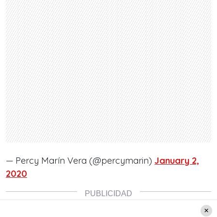
— Percy Marín Vera (@percymarin)
January 2,
2020