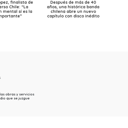
ez, finalista de
Después de más de 40
Ante 
erso Chile: “La
años, una histórica banda
petr
 mental sí es la
chilena abre un nuevo
precio
mportante”
capítulo con disco inédito
s
as obras y servicios
dio que se juzgue