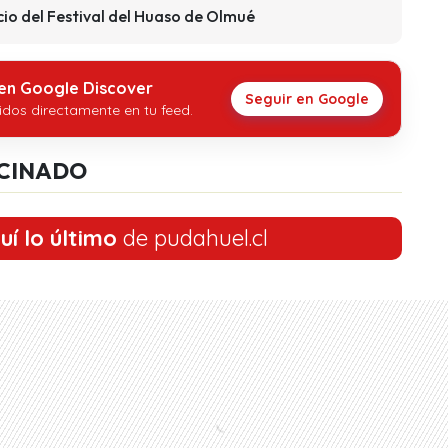
cio del Festival del Huaso de Olmué
 en Google Discover
Seguir en Google
idos directamente en tu feed.
CINADO
uí lo último
de pudahuel.cl