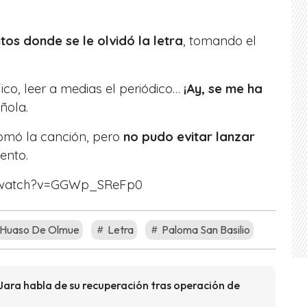
tos
donde se le olvidó la letra
, tomando el
fico, leer a medias el periódico…
¡Ay, se me ha
ñola.
tomó la canción, pero
no pudo evitar lanzar
ento.
m/watch?v=GGWp_SReFp0
l Huaso De Olmue
Letra
Paloma San Basilio
 Jara habla de su recuperación tras operación de