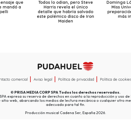
mensaje que
Todos lo odian, pero Steve
Dominga Lóp
le mandó a
Harris revela el único
Miss Univ
elli
detalle que habría salvado
preparación
este polémico disco de Iron
más i
Maiden
ntacto comercial
Aviso legal
Política de privacidad
Política de cookie
©
PRISA MEDIA CORP SPA
Todos los derechos reservados.
A expresa su reserva de derechos en cuanto a la reproducción y uso de l
e sitio web, abarcando los medios de lectura mecánica o cualquier otro me
adecuado para tal fin.
Producción musical Cadena Ser, España 2026.