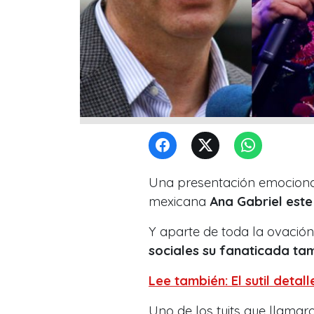
Una presentación emocionant
mexicana
Ana Gabriel este
Y aparte de toda la ovación 
sociales su fanaticada ta
Lee también: El sutil detal
Uno de los tuits que llamar