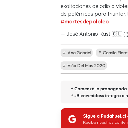
exaltaciones de odio o viol
de polémicas para triunfar. 
#martesdepololeo
— José Antonio Kast 🇨🇱 
Ana Gabriel
Camila Flore
Viña Del Mas 2020
Comenzó la propaganda of
«Bienvenidos» integra a n
Sigue a Pudahuel.cl
Recibe nuestros conten