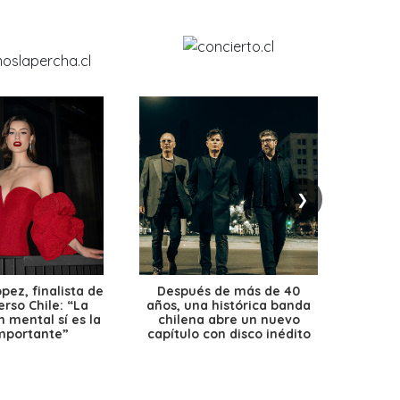
❯
ez, finalista de
Después de más de 40
Ante 
erso Chile: “La
años, una histórica banda
petr
 mental sí es la
chilena abre un nuevo
precio
mportante”
capítulo con disco inédito