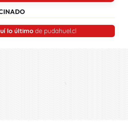
CINADO
uí lo último
de pudahuel.cl