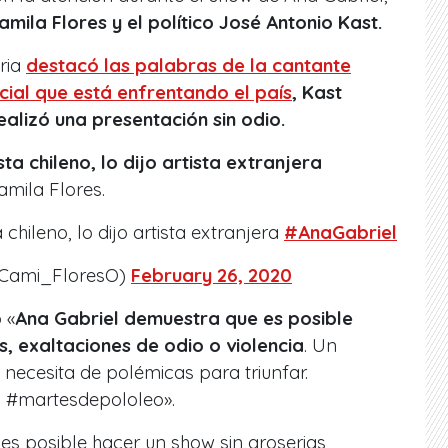
amila Flores y el político José Antonio Kast.
ria
destacó las palabras de la cantante
social que está enfrentando el país
, Kast
alizó una presentación sin odio.
sta chileno, lo dijo artista extranjera
amila Flores.
 chileno, lo dijo artista extranjera
#AnaGabriel
@Cami_FloresO)
February 26, 2020
 «
Ana Gabriel demuestra que es posible
s, exaltaciones de odio o violencia
. Un
 necesita de polémicas para triunfar.
el #martesdepololeo».
s posible hacer un show sin groserias,