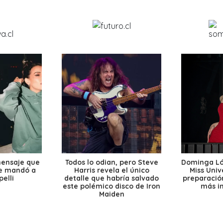
mensaje que
Todos lo odian, pero Steve
Dominga Lóp
le mandó a
Harris revela el único
Miss Univ
elli
detalle que habría salvado
preparación
este polémico disco de Iron
más i
Maiden