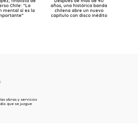
ez, finalista de
Después de más de 40
Ante 
erso Chile: “La
años, una histórica banda
petr
 mental sí es la
chilena abre un nuevo
precio
mportante”
capítulo con disco inédito
s
as obras y servicios
dio que se juzgue