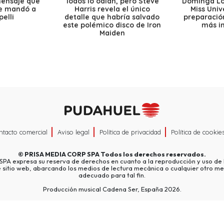
mensaje que
Todos lo odian, pero Steve
Dominga Lóp
le mandó a
Harris revela el único
Miss Univ
elli
detalle que habría salvado
preparación
este polémico disco de Iron
más i
Maiden
ntacto comercial
Aviso legal
Política de privacidad
Política de cookie
©
PRISA MEDIA CORP SPA
Todos los derechos reservados.
A expresa su reserva de derechos en cuanto a la reproducción y uso de l
e sitio web, abarcando los medios de lectura mecánica o cualquier otro me
adecuado para tal fin.
Producción musical Cadena Ser, España 2026.