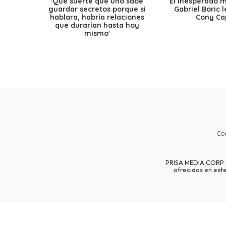
'Qué suerte que uno sabe
El inesperado 
guardar secretos porque si
Gabriel Boric 
hablara, habría relaciones
Cony Cap
que durarían hasta hoy
mismo'
Co
PRISA MEDIA CORP SP
ofrecidos en est