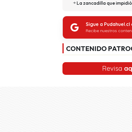
La zancadilla que impidió
Sigue a Pudahuel.cl
Recibe nuestros conten
CONTENIDO PATRO
Revisa
aq