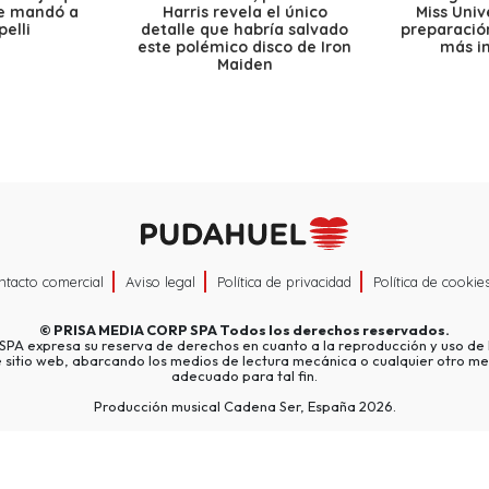
le mandó a
Harris revela el único
Miss Univ
elli
detalle que habría salvado
preparación
este polémico disco de Iron
más i
Maiden
ntacto comercial
Aviso legal
Política de privacidad
Política de cookie
©
PRISA MEDIA CORP SPA
Todos los derechos reservados.
A expresa su reserva de derechos en cuanto a la reproducción y uso de l
e sitio web, abarcando los medios de lectura mecánica o cualquier otro me
adecuado para tal fin.
Producción musical Cadena Ser, España 2026.