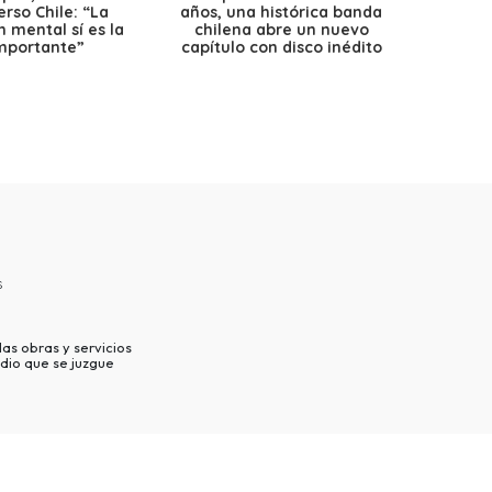
erso Chile: “La
años, una histórica banda
petr
 mental sí es la
chilena abre un nuevo
precio
mportante”
capítulo con disco inédito
s
as obras y servicios
dio que se juzgue