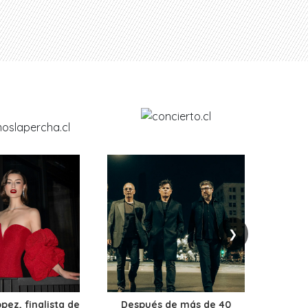
❯
ez, finalista de
Después de más de 40
Ante 