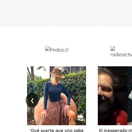
❮
'Qué suerte que uno sabe
El inesperado 