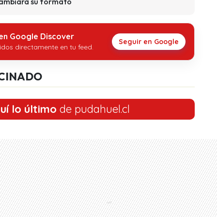
cambiará su formato
 en Google Discover
Seguir en Google
idos directamente en tu feed.
CINADO
uí lo último
de pudahuel.cl