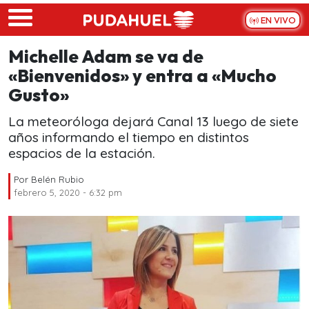
Skip to main content
EN VIVO
Michelle Adam se va de
«Bienvenidos» y entra a «Mucho
Gusto»
La meteoróloga dejará Canal 13 luego de siete
años informando el tiempo en distintos
espacios de la estación.
Por
Belén Rubio
febrero 5, 2020 - 6:32 pm