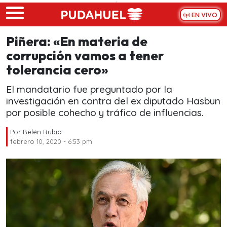
Skip to main content
EN VIVO
Piñera: «En materia de
corrupción vamos a tener
tolerancia cero»
El mandatario fue preguntado por la
investigación en contra del ex diputado Hasbun
por posible cohecho y tráfico de influencias.
Por
Belén Rubio
febrero 10, 2020 - 6:53 pm