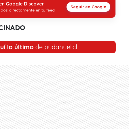
 en Google Discover
Seguir en Google
idos directamente en tu feed.
CINADO
uí lo último
de pudahuel.cl