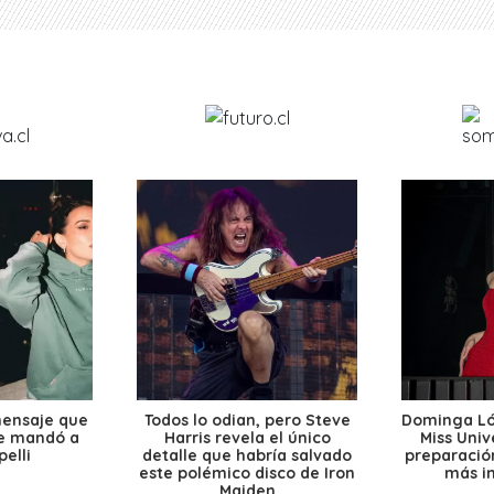
mensaje que
Todos lo odian, pero Steve
Dominga Lóp
le mandó a
Harris revela el único
Miss Univ
elli
detalle que habría salvado
preparación
este polémico disco de Iron
más i
Maiden