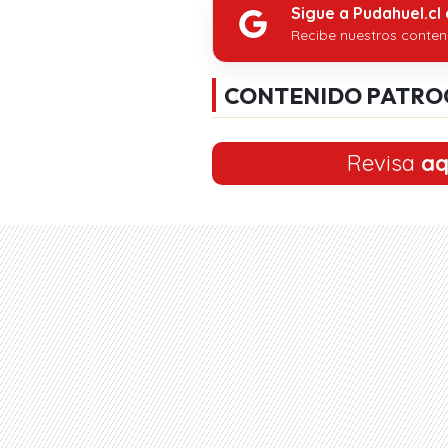
Sigue a Pudahuel.cl
Recibe nuestros conten
CONTENIDO PATRO
Revisa
aq