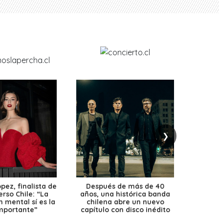
❯
ez, finalista de
Después de más de 40
Ante 
erso Chile: “La
años, una histórica banda
petr
 mental sí es la
chilena abre un nuevo
precio
mportante”
capítulo con disco inédito