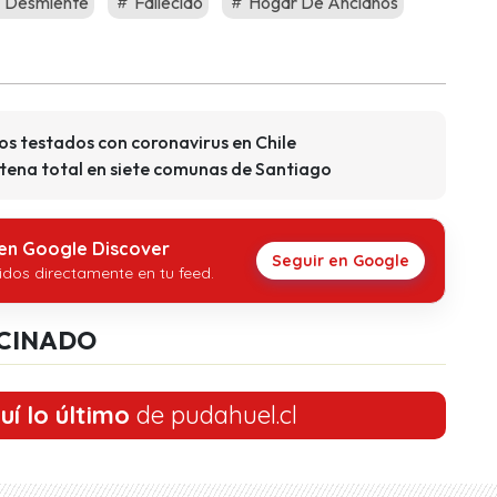
Desmiente
Fallecido
Hogar De Ancianos
os testados con coronavirus en Chile
tena total en siete comunas de Santiago
 en Google Discover
Seguir en Google
idos directamente en tu feed.
CINADO
uí lo último
de pudahuel.cl