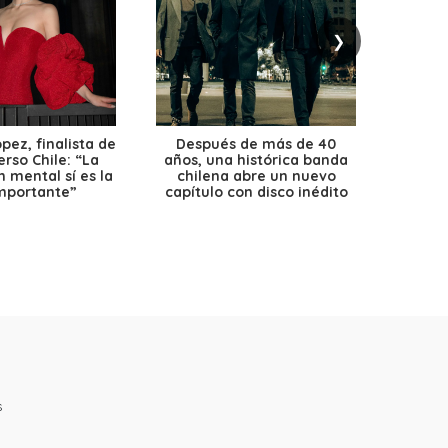
❯
ez, finalista de
Después de más de 40
Ante 
erso Chile: “La
años, una histórica banda
petr
 mental sí es la
chilena abre un nuevo
precio
mportante”
capítulo con disco inédito
s