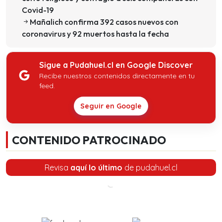
Covid-19
Mañalich confirma 392 casos nuevos con
coronavirus y 92 muertos hasta la fecha
Sigue a Pudahuel.cl en Google Discover
Recibe nuestros contenidos directamente en tu
feed.
Seguir en Google
CONTENIDO PATROCINADO
Revisa
aquí lo último
de pudahuel.cl