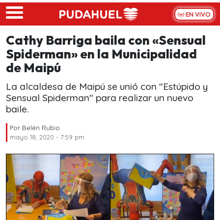
Skip to main content
EN VIVO
Cathy Barriga baila con «Sensual
Spiderman» en la Municipalidad
de Maipú
La alcaldesa de Maipú se unió con "Estúpido y
Sensual Spiderman" para realizar un nuevo
baile.
Por
Belén Rubio
mayo 18, 2020 - 7:59 pm