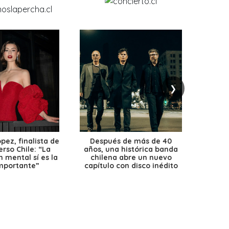
❯
ez, finalista de
Después de más de 40
Ante 
erso Chile: “La
años, una histórica banda
petr
 mental sí es la
chilena abre un nuevo
precio
mportante”
capítulo con disco inédito