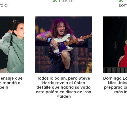
mensaje que
Todos lo odian, pero Steve
Dominga Lóp
le mandó a
Harris revela el único
Miss Univ
elli
detalle que habría salvado
preparación
este polémico disco de Iron
más i
Maiden