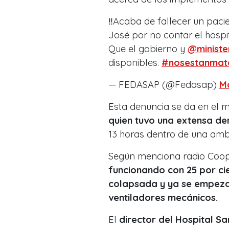
‼️Acaba de fallecer un paci
José por no contar el hospi
Que el gobierno y
@ministe
disponibles.
#nosestanmat
— FEDASAP (@Fedasap)
Ma
Esta denuncia se da en el 
quien tuvo una extensa de
13 horas dentro de una amb
Según menciona radio Coope
funcionando con 25 por ci
colapsada y ya se empeza
ventiladores mecánicos.
El
director del Hospital S