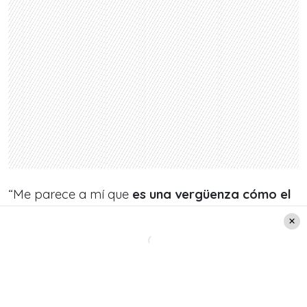
“Me parece a mí que
es una vergüenza cómo el
Gobierno ha utilizado esto de las cajas para
hacer un verdadero show
y no se ha
preocupado y ocupado de que esto
efectivamente le llegue a las familias que más lo
necesitan”, remarcó Castillo.