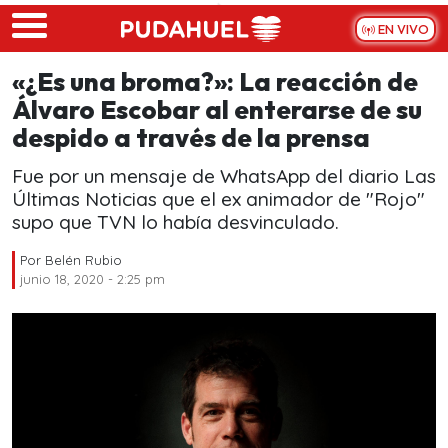
Skip to main content
EN VIVO
«¿Es una broma?»: La reacción de
Álvaro Escobar al enterarse de su
despido a través de la prensa
Fue por un mensaje de WhatsApp del diario Las
Últimas Noticias que el ex animador de "Rojo"
supo que TVN lo había desvinculado.
Por
Belén Rubio
junio 18, 2020 - 2:25 pm