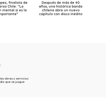
ez, finalista de
Después de más de 40
Ante 
erso Chile: “La
años, una histórica banda
petr
 mental sí es la
chilena abre un nuevo
precio
mportante”
capítulo con disco inédito
s
as obras y servicios
dio que se juzgue