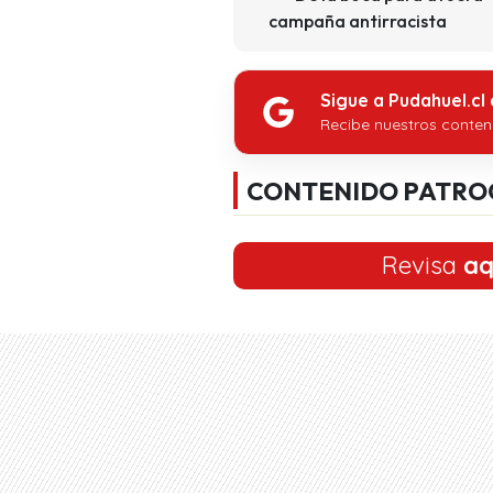
campaña antirracista
Sigue a Pudahuel.cl
Recibe nuestros conten
CONTENIDO PATRO
Revisa
aq