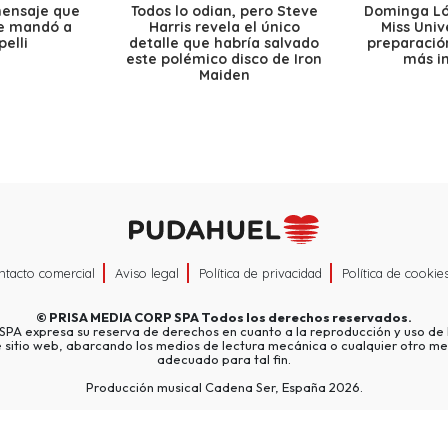
mensaje que
Todos lo odian, pero Steve
Dominga Lóp
le mandó a
Harris revela el único
Miss Univ
elli
detalle que habría salvado
preparación
este polémico disco de Iron
más i
Maiden
ntacto comercial
Aviso legal
Política de privacidad
Política de cookie
©
PRISA MEDIA CORP SPA
Todos los derechos reservados.
A expresa su reserva de derechos en cuanto a la reproducción y uso de l
e sitio web, abarcando los medios de lectura mecánica o cualquier otro me
adecuado para tal fin.
Producción musical Cadena Ser, España 2026.