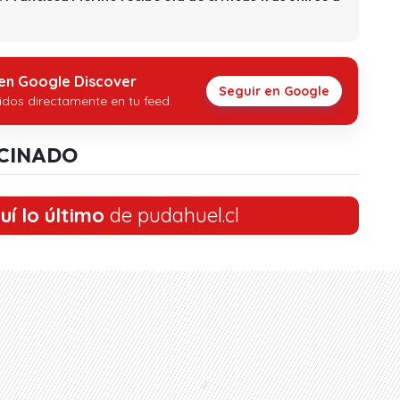
 en Google Discover
Seguir en Google
idos directamente en tu feed.
CINADO
uí lo último
de pudahuel.cl