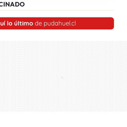
CINADO
uí lo último
de pudahuel.cl