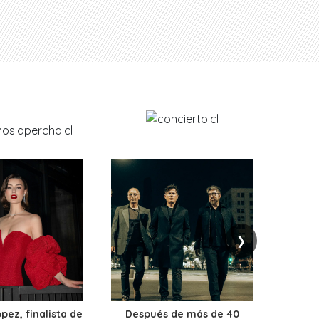
❯
ez, finalista de
Después de más de 40
Ante 