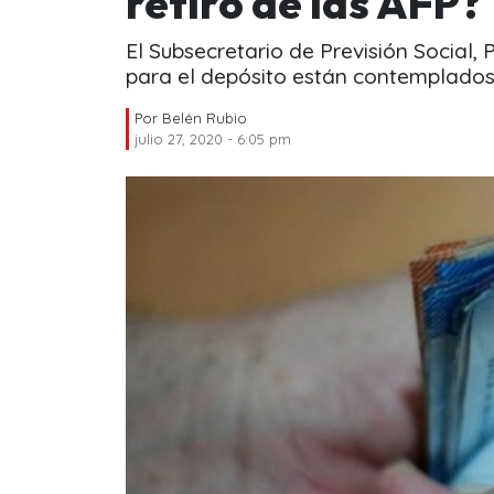
retiro de las AFP?
El Subsecretario de Previsión Social, 
para el depósito están contemplados "
Por
Belén Rubio
julio 27, 2020 - 6:05 pm