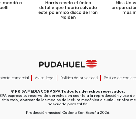
le mandó a
Harris revela el único
Miss Univ
elli
detalle que habría salvado
preparación
este polémico disco de Iron
más i
Maiden
ntacto comercial
Aviso legal
Política de privacidad
Política de cookie
©
PRISA MEDIA CORP SPA
Todos los derechos reservados.
A expresa su reserva de derechos en cuanto a la reproducción y uso de l
e sitio web, abarcando los medios de lectura mecánica o cualquier otro me
adecuado para tal fin.
Producción musical Cadena Ser, España 2026.