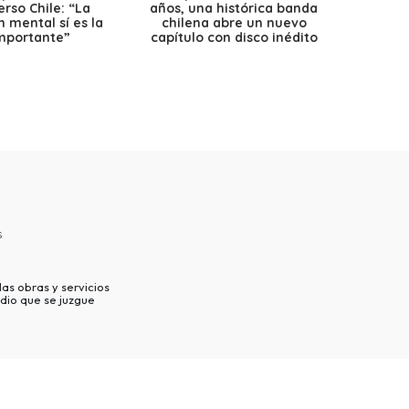
erso Chile: “La
años, una histórica banda
petr
 mental sí es la
chilena abre un nuevo
precio
mportante”
capítulo con disco inédito
s
as obras y servicios
dio que se juzgue