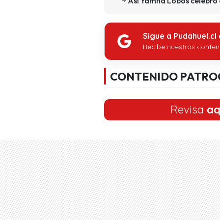
Así Yamna Lobos celebró e
Sigue a Pudahuel.cl
Recibe nuestros conten
CONTENIDO PATRO
Revisa
aq