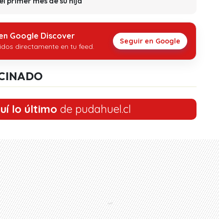
l primer mes de su hija
 en Google Discover
Seguir en Google
idos directamente en tu feed.
CINADO
uí lo último
de pudahuel.cl