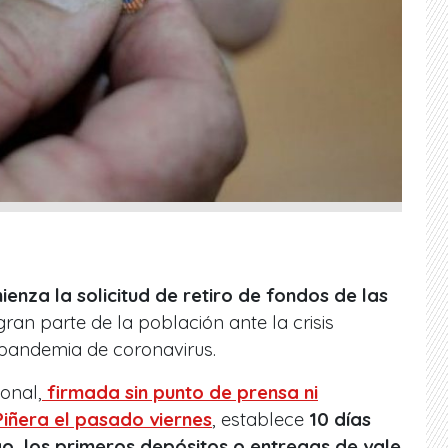
ienza la solicitud de retiro de fondos de las
ran parte de la población ante la crisis
 pandemia de coronavirus.
onal,
firmada sin punto de prensa ni
iñera el pasado viernes
, establece
10 días
go, los primeros depósitos o entregas de vale