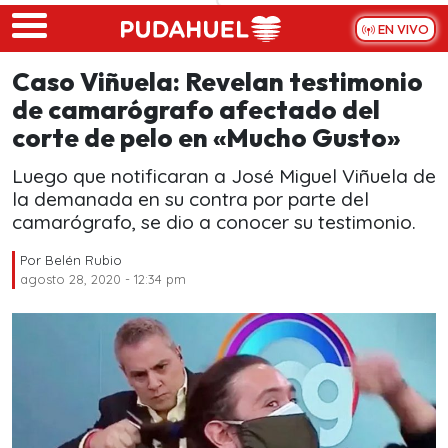
Skip to main content
EN VIVO
Caso Viñuela: Revelan testimonio
de camarógrafo afectado del
corte de pelo en «Mucho Gusto»
Luego que notificaran a José Miguel Viñuela de
la demanada en su contra por parte del
camarógrafo, se dio a conocer su testimonio.
Por
Belén Rubio
agosto 28, 2020 - 12:34 pm