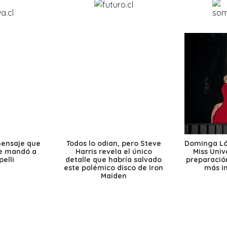
mensaje que
Todos lo odian, pero Steve
Dominga Lóp
le mandó a
Harris revela el único
Miss Univ
elli
detalle que habría salvado
preparación
este polémico disco de Iron
más i
Maiden