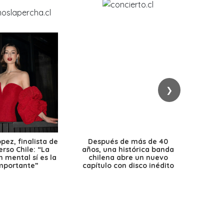
❯
ez, finalista de
Después de más de 40
Ante 
erso Chile: “La
años, una histórica banda
petr
 mental sí es la
chilena abre un nuevo
precio
mportante”
capítulo con disco inédito