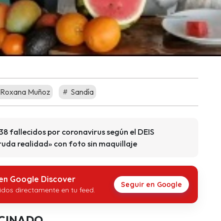
Roxana Muñoz
Sandía
8 fallecidos por coronavirus según el DEIS
uda realidad» con foto sin maquillaje
 en Google Discover
Seguir en Google
idos directamente en tu feed.
CINADO