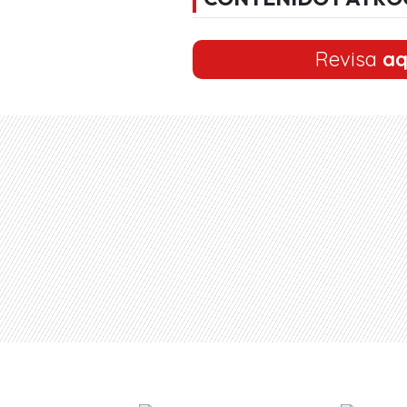
Revisa
aq