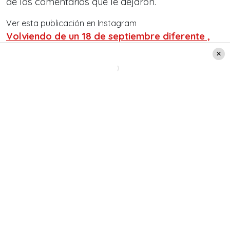
de los comentarios que le dejaron.
Ver esta publicación en Instagram
Volviendo de un 18 de septiembre diferente ,
viviendo un año en q todos nos hemos
encontrado con el miedo … , y como bien decía
mi abuelita Rosa , más le temo al miedo. Fotos
@andrescabezas DAI Shirt camisa
@amenleather amenleather Botas
@romanochile ‘Maquillaje @pollmannsmakeup