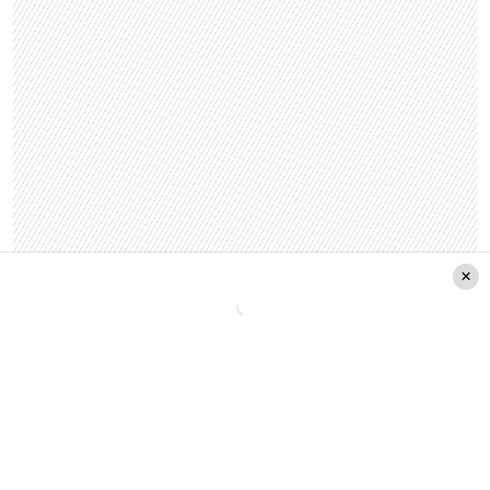
La franja televisiva es
transmitida por Anatel, y
normada por el Consejo Nacional de Televisión
,
organismo encargado de recibir los archivos
audiovisuales de cada uno de los comandos.