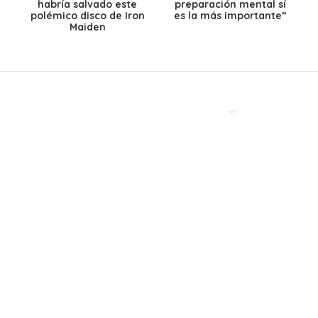
habría salvado este
preparación mental sí
polémico disco de Iron
es la más importante”
Maiden
Después de más de 40
Ante caída del dólar y
años, una histórica
el petróleo: ¿Bajarán
banda chilena abre un
los precios de los
nuevo capítulo con
combustibles en
disco inédito
Chile?