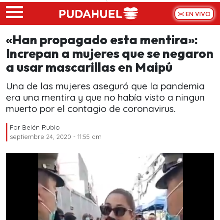
Skip to main content
EN VIVO
«Han propagado esta mentira»:
Increpan a mujeres que se negaron
a usar mascarillas en Maipú
Una de las mujeres aseguró que la pandemia
era una mentira y que no había visto a ningun
muerto por el contagio de coronavirus.
Por
Belén Rubio
septiembre 24, 2020 - 11:55 am