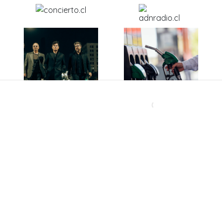
Después de más de 40
Ante caída del dólar y
años, una histórica
el petróleo: ¿Bajarán
banda chilena abre un
los precios de los
nuevo capítulo con
combustibles en
disco inédito
Chile?