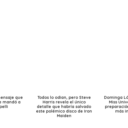
mensaje que
Todos lo odian, pero Steve
Dominga Lóp
le mandó a
Harris revela el único
Miss Univ
elli
detalle que habría salvado
preparación
este polémico disco de Iron
más i
Maiden