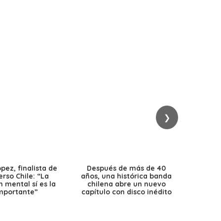
❯
ez, finalista de
Después de más de 40
Ante 
erso Chile: “La
años, una histórica banda
petr
 mental sí es la
chilena abre un nuevo
precio
mportante”
capítulo con disco inédito