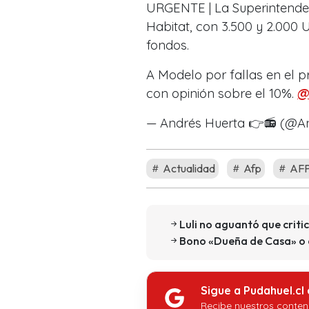
URGENTE | La Superintende
Habitat, con 3.500 y 2.000 
fondos.
A Modelo por fallas en el p
con opinión sobre el 10%.
@
— Andrés Huerta 👉📻 (@A
Actualidad
Afp
AFP
Luli no aguantó que crit
Bono «Dueña de Casa» o de
Sigue a Pudahuel.cl
Recibe nuestros conten