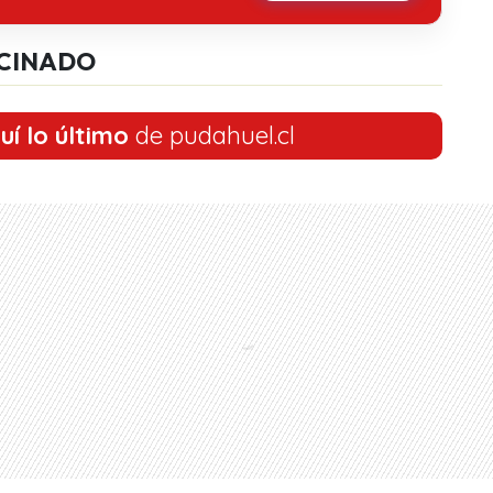
CINADO
uí lo último
de pudahuel.cl