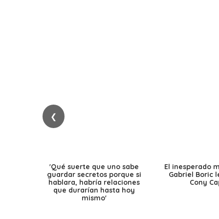
❮
'Qué suerte que uno sabe
El inesperado 
guardar secretos porque si
Gabriel Boric 
hablara, habría relaciones
Cony Cap
que durarían hasta hoy
mismo'