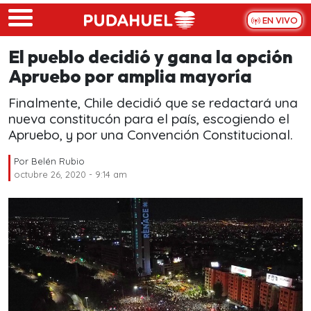
Skip to main content
EN VIVO
El pueblo decidió y gana la opción
Apruebo por amplia mayoría
Finalmente, Chile decidió que se redactará una
nueva constitucón para el país, escogiendo el
Apruebo, y por una Convención Constitucional.
Por
Belén Rubio
octubre 26, 2020 - 9:14 am