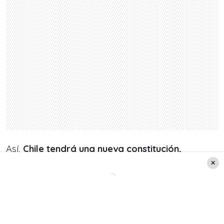
Así,
Chile tendrá una nueva constitución,
redactada en democracia
y teniendo un nuevo
plebiscito de salida (para validarla) la primera
semana del años 2022 según indica
Servel
.
La próxima votación de este proceso será el
11