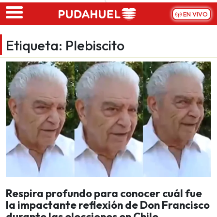
Skip to main content
EN VIVO
Etiqueta:
Plebiscito
Respira profundo para conocer cuál fue
la impactante reflexión de Don Francisco
durante las elecciones en Chile